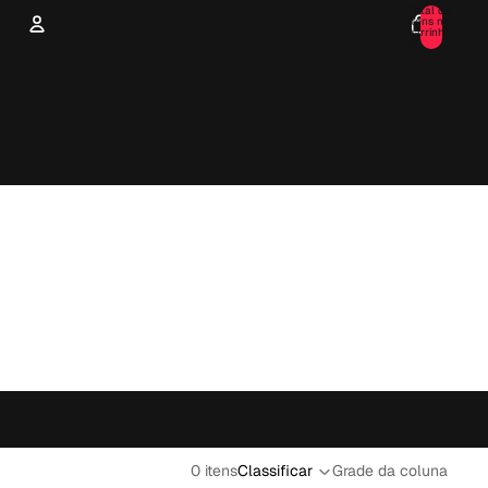
Total de
itens no
carrinho:
0
CONTA
Outras opções de login
Pedidos
Perfil
0 itens
Classificar
Grade da coluna